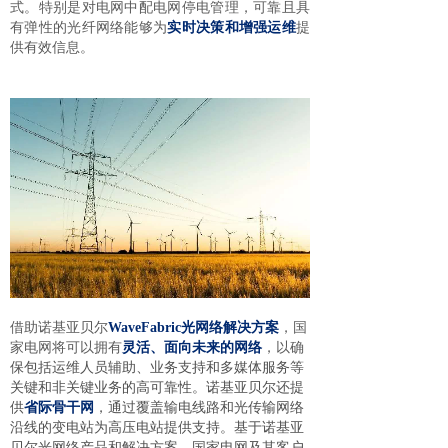
式。特别是对电网中配电网停电管理，可靠且具
有弹性的光纤网络能够为
实时决策和增强运维
提
供有效信息。
借助诺基亚贝尔
WaveFabric光网络解决方案
，国
家电网将可以拥有
灵活、面向未来的网络
，以确
保包括运维人员辅助、业务支持和多媒体服务等
关键和非关键业务的高可靠性。诺基亚贝尔还提
供
省际骨干网
，通过覆盖输电线路和光传输网络
沿线的变电站为高压电站提供支持。基于诺基亚
贝尔光网络产品和解决方案，国家电网及其客户