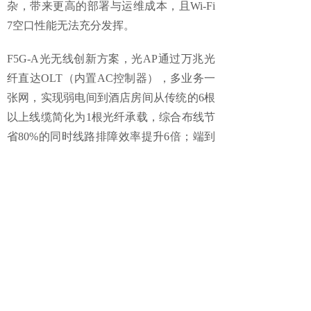
杂，带来更高的部署与运维成本，且Wi-Fi
7空口性能无法充分发挥。
F5G-A光无线创新方案，光AP通过万兆光
纤直达OLT（内置AC控制器），多业务一
张网，实现弱电间到酒店房间从传统的6根
以上线缆简化为1根光纤承载，综合布线节
省80%的同时线路排障效率提升6倍；端到
端适配Wi-Fi 7组网，充分释放Wi-Fi 7的大
带宽性能，空口速率可达7.2Gbps，高峰时
段多设备并发也无卡顿。
可靠性升级：
高速带宽可稳定支撑数百人
大型会议的视频直播与视频连线，文件高
速率传输，会议“0”中断率，商务客户续签
率持续攀升，引领同行。