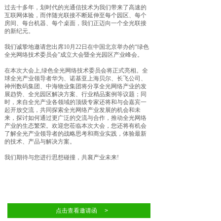
过去十多年，划时代的光通信技术为我们带来了高速的
互联网体验，而伴随光联接不断延伸至每个园区、每个
房间、每台机器、每个桌面，我们正迈向一个全光联接
的新纪元。
我们诚挚地邀请您出席10月22日在中国北京举办的
“绿色
全光网络技术委员会”
成立大会暨全光园区产业峰会。
在本次大会上,绿色全光网络技术委员会将正式亮相。全
球全光产业领导者华为、诺基亚上海贝尔、长飞公司、
神州数码集团、中海物业集团将分享全光网络产业的发
展趋势、全光园区解决方案、行业精品案例等议题；同
时，来自全光产业各领域的顶级专家还将和与会嘉宾一
起开放交流，共同探索全光网络产业发展的机会和未
来，探讨如何通过更广泛的交流与合作，推动全光网络
产业的生态繁荣。欢迎您莅临本次大会，您还将有机会
了解全光产业领导者的战略思考和商业实践，体验最新
的技术、产品与解决方案。
我们期待与您进行思想碰撞，共襄产业未来!
点击查看邀请函 >